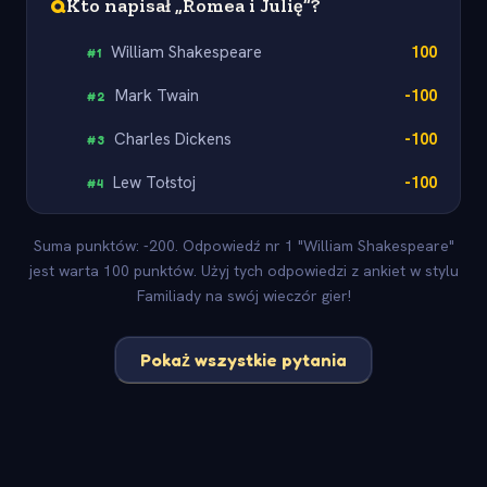
Q
Kto napisał „Romea i Julię”?
William Shakespeare
100
#
1
Mark Twain
-100
#
2
Charles Dickens
-100
#
3
Lew Tołstoj
-100
#
4
Suma punktów: -200. Odpowiedź nr 1 "William Shakespeare"
jest warta 100 punktów. Użyj tych odpowiedzi z ankiet w stylu
Familiady na swój wieczór gier!
Pokaż wszystkie pytania