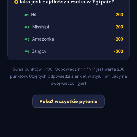
Q
Jaka jest najdłuższa rzeka w Egipcie?
Nil
200
#
1
Missisipi
-200
#
2
Amazonka
-200
#
3
Jangcy
-200
#
4
Suma punktów: -400. Odpowiedź nr 1 "Nil" jest warta 200
punktów. Użyj tych odpowiedzi z ankiet w stylu Familiady na
swój wieczór gier!
Pokaż wszystkie pytania