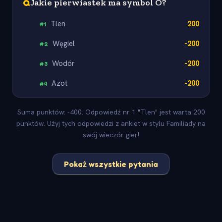
Q
Jakie pierwiastek ma symbol O?
Tlen
200
#
1
Węgiel
-200
#
2
Wodór
-200
#
3
Azot
-200
#
4
Suma punktów: -400. Odpowiedź nr 1 "Tlen" jest warta 200
punktów. Użyj tych odpowiedzi z ankiet w stylu Familiady na
swój wieczór gier!
Pokaż wszystkie pytania