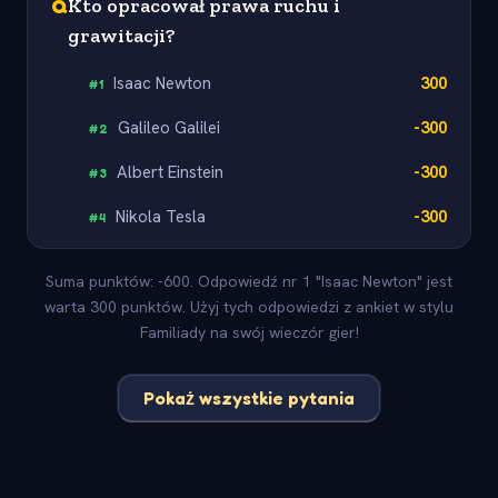
Q
Kto opracował prawa ruchu i
grawitacji?
Isaac Newton
300
#
1
Galileo Galilei
-300
#
2
Albert Einstein
-300
#
3
Nikola Tesla
-300
#
4
Suma punktów: -600. Odpowiedź nr 1 "Isaac Newton" jest
warta 300 punktów. Użyj tych odpowiedzi z ankiet w stylu
Familiady na swój wieczór gier!
Pokaż wszystkie pytania