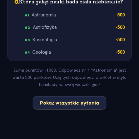
Q
Która gałąź nauki bada ciała niebieskie?
Astronomia
500
#
1
Astrofizyka
-500
#
2
Kosmologia
-500
#
3
Geologia
-500
#
4
Suma punktów: -1000. Odpowiedź nr 1 "Astronomia" jest
warta 500 punktów. Użyj tych odpowiedzi z ankiet w stylu
Familiady na swój wieczór gier!
Pokaż wszystkie pytania