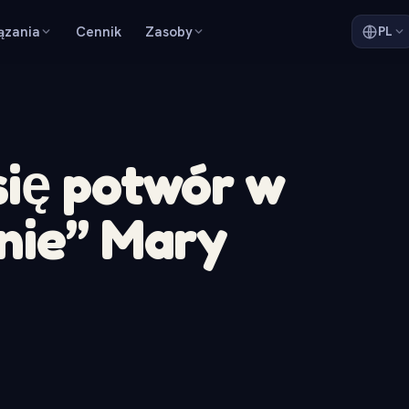
ązania
Cennik
Zasoby
PL
ię potwór w
nie” Mary