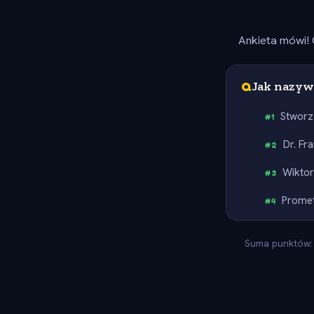
Ankieta mówi! 
Q
Jak nazyw
Stworz
#
1
Dr. Fr
#
2
Wiktor
#
3
Prome
#
4
Suma punktów: 