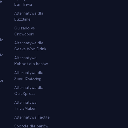
we
Bar Trivia
Alternatywa dla
Buzztime
Quizado vs
Crowdpurr
iz
Alternatywa dla
Geeks Who Drink
iz
Alternatywa
Kahoot dla barów
Alternatywa dla
SpeedQuizzing
ór
Alternatywa dla
QuizXpress
Alternatywa
TriviaMaker
Alternatywa Factile
Sporcle dla barów