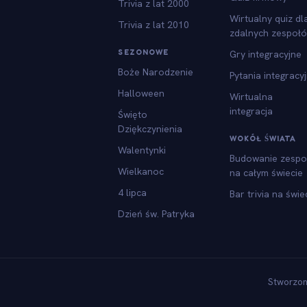
Trivia z lat 2000
Wirtualny quiz dl
Trivia z lat 2010
zdalnych zespoł
SEZONOWE
Gry integracyjne
Boże Narodzenie
Pytania integracy
Halloween
Wirtualna
integracja
Święto
Dziękczynienia
WOKÓŁ ŚWIATA
Walentynki
Budowanie zespo
Wielkanoc
na całym świecie
4 lipca
Bar trivia na świe
Dzień św. Patryka
Stworzon