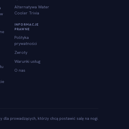
Alternatywa Water
a
Cooler Trivia
ów
INFORMACJE
PRAWNE
jne
Polityka
prywatności
Zwroty
Warunki usług
łu
O nas
cie
y dla prowadzących, którzy chcą postawić salę na nogi.