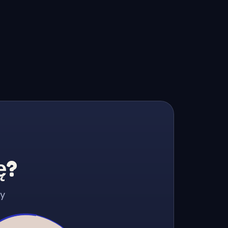
ę?
zy