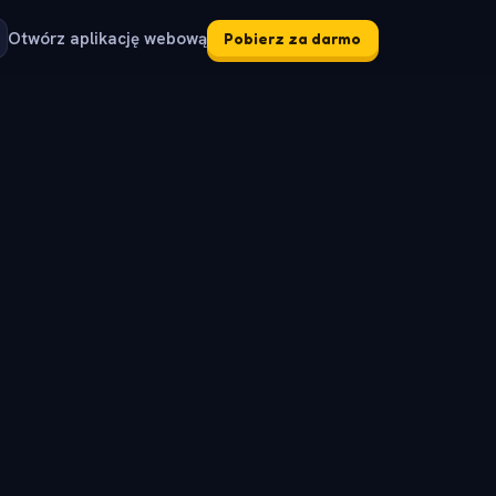
Otwórz aplikację webową
Pobierz za darmo