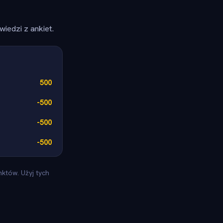
iedzi z ankiet.
500
-500
-500
-500
któw. Użyj tych