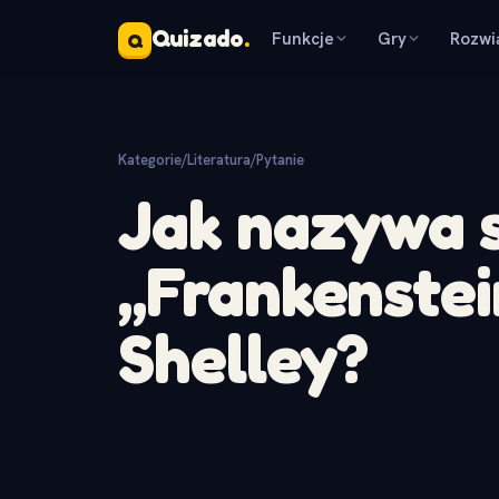
Quizado
.
Funkcje
Gry
Rozwi
Q
Kategorie
/
Literatura
/
Pytanie
Jak nazywa s
„Frankenstei
Shelley?