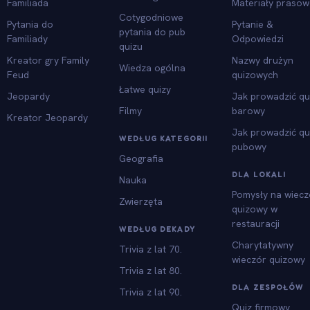
Familiada
Materiały praso
Cotygodniowe
Pytania do
Pytanie &
pytania do pub
Familiady
Odpowiedzi
quizu
Kreator gry Family
Nazwy drużyn
Wiedza ogólna
Feud
quizowych
Łatwe quizy
Jeopardy
Jak prowadzić qu
Filmy
barowy
Kreator Jeopardy
Jak prowadzić qu
WEDŁUG KATEGORII
pubowy
Geografia
DLA LOKALI
Nauka
Pomysły na wiecz
Zwierzęta
quizowy w
restauracji
WEDŁUG DEKADY
Charytatywny
Trivia z lat 70.
wieczór quizowy
Trivia z lat 80.
DLA ZESPOŁÓW
Trivia z lat 90.
Quiz firmowy