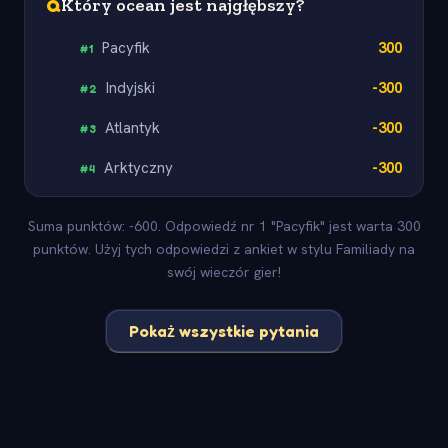
Q
Który ocean jest najgłębszy?
Pacyfik
300
#
1
Indyjski
-300
#
2
Atlantyk
-300
#
3
Arktyczny
-300
#
4
Suma punktów: -600. Odpowiedź nr 1 "Pacyfik" jest warta 300
punktów. Użyj tych odpowiedzi z ankiet w stylu Familiady na
swój wieczór gier!
Pokaż wszystkie pytania