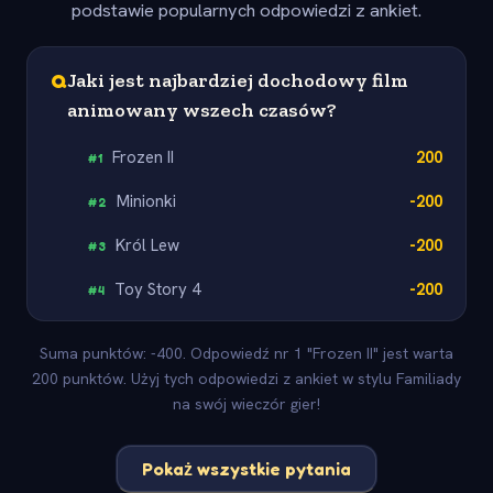
podstawie popularnych odpowiedzi z ankiet.
Q
Jaki jest najbardziej dochodowy film
animowany wszech czasów?
Frozen II
200
#
1
Minionki
-200
#
2
Król Lew
-200
#
3
Toy Story 4
-200
#
4
Suma punktów: -400. Odpowiedź nr 1 "Frozen II" jest warta
200 punktów. Użyj tych odpowiedzi z ankiet w stylu Familiady
na swój wieczór gier!
Pokaż wszystkie pytania