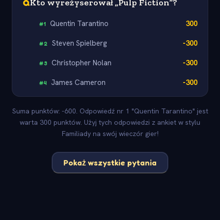
Q
Kto wyreżyserował „Pulp Fiction”?
Quentin Tarantino
300
#
1
Steven Spielberg
-300
#
2
Christopher Nolan
-300
#
3
James Cameron
-300
#
4
Suma punktów: -600. Odpowiedź nr 1 "Quentin Tarantino" jest
warta 300 punktów. Użyj tych odpowiedzi z ankiet w stylu
Familiady na swój wieczór gier!
Pokaż wszystkie pytania