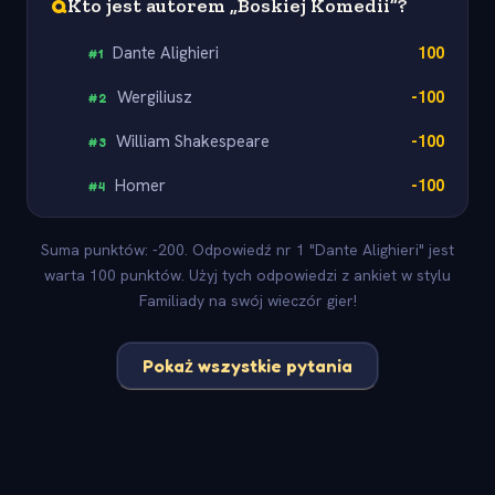
Q
Kto jest autorem „Boskiej Komedii”?
Dante Alighieri
100
#
1
Wergiliusz
-100
#
2
William Shakespeare
-100
#
3
Homer
-100
#
4
Suma punktów: -200. Odpowiedź nr 1 "Dante Alighieri" jest
warta 100 punktów. Użyj tych odpowiedzi z ankiet w stylu
Familiady na swój wieczór gier!
Pokaż wszystkie pytania