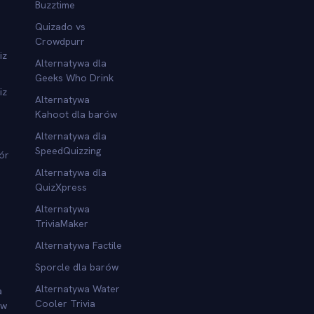
Buzztime
Quizado vs
Crowdpurr
iz
Alternatywa dla
Geeks Who Drink
iz
Alternatywa
Kahoot dla barów
Alternatywa dla
SpeedQuizzing
ór
Alternatywa dla
QuizXpress
Alternatywa
TriviaMaker
Alternatywa Factile
Sporcle dla barów
Alternatywa Water
a
Cooler Trivia
ów