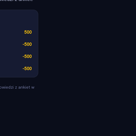
500
-500
-500
-500
wiedzi z ankiet w