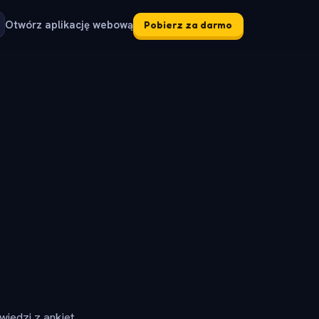
Otwórz aplikację webową
Pobierz za darmo
iedzi z ankiet.