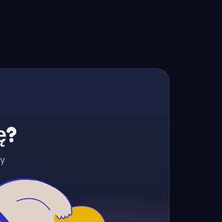
ę?
zy