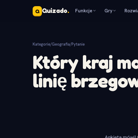
Quizado
.
Funkcje
Gry
Rozwi
Q
Kategorie
/
Geografia
/
Pytanie
Który kraj m
linię brzego
Ankieta mówi! 