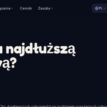
ązania
Cennik
Zasoby
PL
a najdłuższą
wą?
Oto 4 najlepszych odpowiedzi na podstawie popularnych odpow