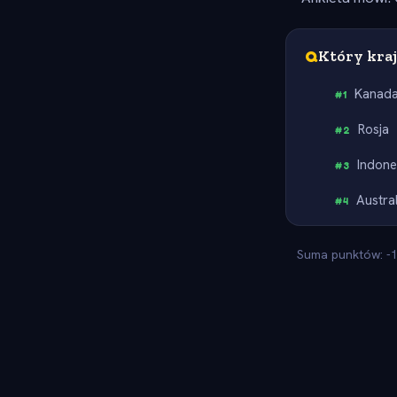
Q
Który kraj
Kanad
#
1
Rosja
#
2
Indone
#
3
Austra
#
4
Suma punktów: -1