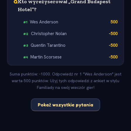
Q
Kto wyreżyserował „Grand Budapest
Hotel”?
Wes Anderson
500
#
1
Christopher Nolan
-500
#
2
Quentin Tarantino
-500
#
3
Martin Scorsese
-500
#
4
Suma punktów: -1000. Odpowiedź nr 1 "Wes Anderson" jest
warta 500 punktów. Użyj tych odpowiedzi z ankiet w stylu
Familiady na swój wieczór gier!
Pokaż wszystkie pytania