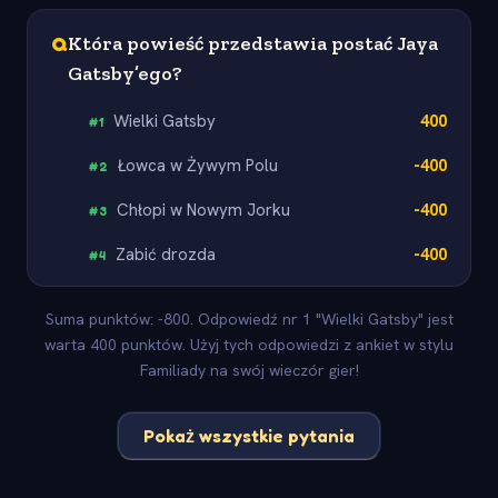
Q
Która powieść przedstawia postać Jaya
Gatsby’ego?
Wielki Gatsby
400
#
1
Łowca w Żywym Polu
-400
#
2
Chłopi w Nowym Jorku
-400
#
3
Zabić drozda
-400
#
4
Suma punktów: -800. Odpowiedź nr 1 "Wielki Gatsby" jest
warta 400 punktów. Użyj tych odpowiedzi z ankiet w stylu
Familiady na swój wieczór gier!
Pokaż wszystkie pytania