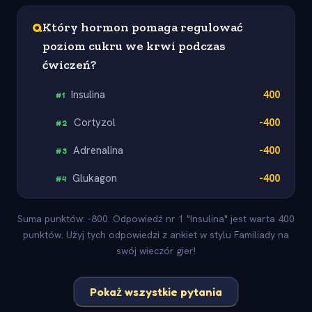
Q
Który hormon pomaga regulować
poziom cukru we krwi podczas
ćwiczeń?
Insulina
400
#
1
Cortyzol
-400
#
2
Adrenalina
-400
#
3
Glukagon
-400
#
4
Suma punktów: -800. Odpowiedź nr 1 "Insulina" jest warta 400
punktów. Użyj tych odpowiedzi z ankiet w stylu Familiady na
swój wieczór gier!
Pokaż wszystkie pytania