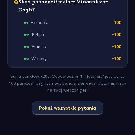
Q
Skąd pochodził malarz Vincent van
Gogh?
Holandia
100
#
1
Belgia
-100
#
2
Francja
-100
#
3
Włochy
-100
#
4
Suma punktów: -200. Odpowiedź nr 1 "Holandia" jest warta
100 punktów. Użyj tych odpowiedzi z ankiet w stylu Familiady
na swój wieczór gier!
Pokaż wszystkie pytania