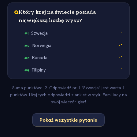
Q
Który kraj na świecie posiada
największą liczbę wysp?
Szwecja
1
#
1
Norwegia
-1
#
2
Kanada
-1
#
3
Filipiny
-1
#
4
Suma punktów: -2. Odpowiedź nr 1 "Szwecja" jest warta 1
punktów. Użyj tych odpowiedzi z ankiet w stylu Familiady na
swój wieczór gier!
Pokaż wszystkie pytania