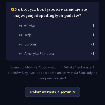
Q
Na którym kontynencie znajduje się
najwięcej niepodległych państw?
Afryka
1
#
1
Azja
-1
#
2
Europa
-1
#
3
Ameryka Północna
-1
#
4
Suma punktów: -2. Odpowiedź nr 1 "Afryka" jest warta 1
punktów. Użyj tych odpowiedzi z ankiet w stylu Familiady na
swój wieczór gier!
Pokaż wszystkie pytania