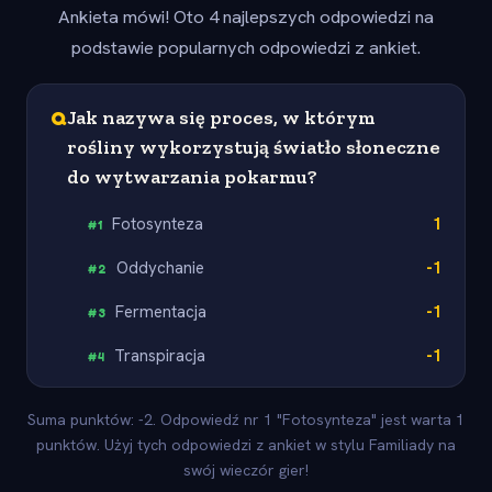
Ankieta mówi! Oto 4 najlepszych odpowiedzi na
podstawie popularnych odpowiedzi z ankiet.
Q
Jak nazywa się proces, w którym
rośliny wykorzystują światło słoneczne
do wytwarzania pokarmu?
Fotosynteza
1
#
1
Oddychanie
-1
#
2
Fermentacja
-1
#
3
Transpiracja
-1
#
4
Suma punktów: -2. Odpowiedź nr 1 "Fotosynteza" jest warta 1
punktów. Użyj tych odpowiedzi z ankiet w stylu Familiady na
swój wieczór gier!