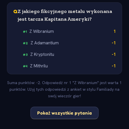
Q
Z jakiego fikcyjnego metalu wykonana
jest tarcza Kapitana Ameryki?
Z Wibranium
1
#
1
Z Adamantium
-1
#
2
Z Kryptonitu
-1
#
3
Z Mithrilu
-1
#
4
Suma punktów: -2. Odpowiedź nr 1 "Z Wibranium" jest warta 1
punktów. Użyj tych odpowiedzi z ankiet w stylu Familiady na
swój wieczór gier!
Pokaż wszystkie pytania