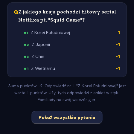
Q
Z jakiego kraju pochodzi hitowy serial
Netflixa pt. "Squid Game"?
Z Korei Południowej
1
#
1
Z Japonii
-1
#
2
Z Chin
-1
#
3
Z Wietnamu
-1
#
4
Suma punktów: -2. Odpowiedź nr 1 "Z Korei Południowej" jest
warta 1 punktów. Użyj tych odpowiedzi z ankiet w stylu
Familiady na swój wieczór gier!
Pokaż wszystkie pytania