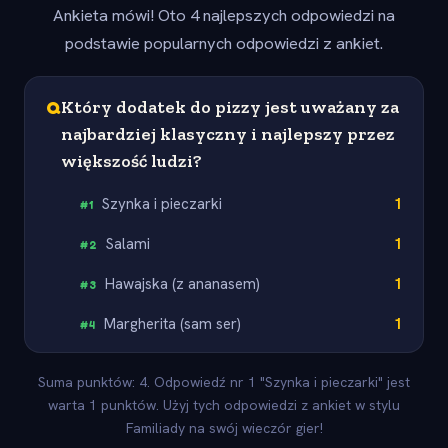
Ankieta mówi! Oto 4 najlepszych odpowiedzi na
podstawie popularnych odpowiedzi z ankiet.
Q
Który dodatek do pizzy jest uważany za
najbardziej klasyczny i najlepszy przez
większość ludzi?
Szynka i pieczarki
1
#
1
Salami
1
#
2
Hawajska (z ananasem)
1
#
3
Margherita (sam ser)
1
#
4
Suma punktów: 4. Odpowiedź nr 1 "Szynka i pieczarki" jest
warta 1 punktów. Użyj tych odpowiedzi z ankiet w stylu
Familiady na swój wieczór gier!