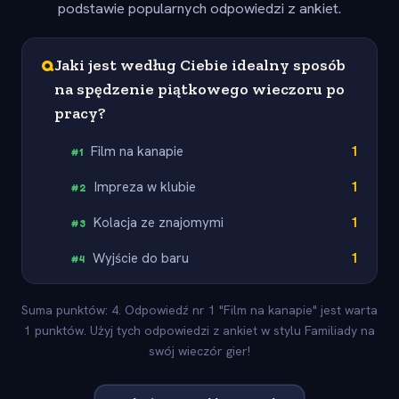
podstawie popularnych odpowiedzi z ankiet.
Q
Jaki jest według Ciebie idealny sposób
na spędzenie piątkowego wieczoru po
pracy?
Film na kanapie
1
#
1
Impreza w klubie
1
#
2
Kolacja ze znajomymi
1
#
3
Wyjście do baru
1
#
4
Suma punktów: 4. Odpowiedź nr 1 "Film na kanapie" jest warta
1 punktów. Użyj tych odpowiedzi z ankiet w stylu Familiady na
swój wieczór gier!