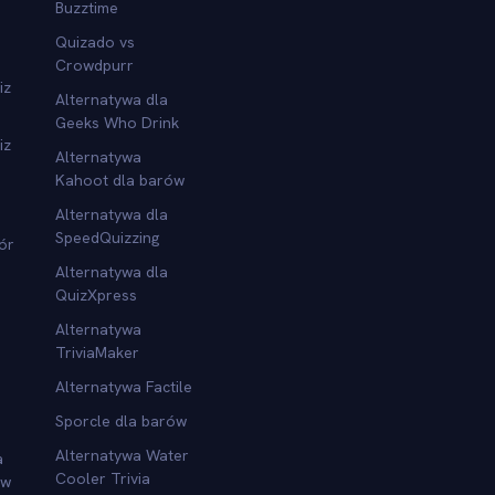
Buzztime
Quizado vs
Crowdpurr
iz
Alternatywa dla
Geeks Who Drink
iz
Alternatywa
Kahoot dla barów
Alternatywa dla
SpeedQuizzing
ór
Alternatywa dla
QuizXpress
Alternatywa
TriviaMaker
Alternatywa Factile
Sporcle dla barów
Alternatywa Water
a
Cooler Trivia
ów