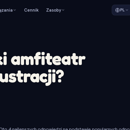
ązania
Cennik
Zasoby
PL
i amfiteatr
lustracji?
Oto 4 najlepszych odpowiedzi na podstawie popularnych odpow