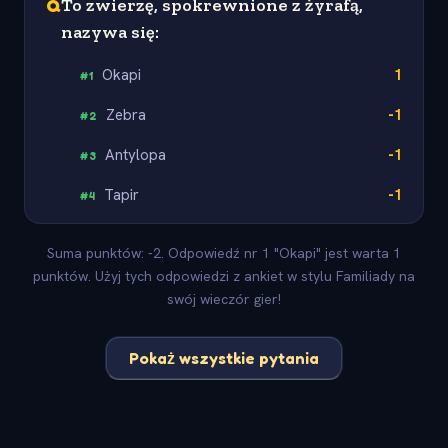
Q
To zwierzę, spokrewnione z żyrafą,
nazywa się:
Okapi
1
#
1
Zebra
-1
#
2
Antylopa
-1
#
3
Tapir
-1
#
4
Suma punktów: -2. Odpowiedź nr 1 "Okapi" jest warta 1
punktów. Użyj tych odpowiedzi z ankiet w stylu Familiady na
swój wieczór gier!
Pokaż wszystkie pytania