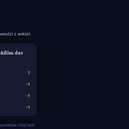
iedzi z ankiet.
kfilm der
1
-1
-1
-1
 punktów. Użyj tych