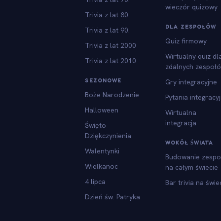
wieczór quizowy
Trivia z lat 80.
DLA ZESPOŁÓW
Trivia z lat 90.
Quiz firmowy
Trivia z lat 2000
Wirtualny quiz dl
Trivia z lat 2010
zdalnych zespoł
SEZONOWE
Gry integracyjne
Boże Narodzenie
Pytania integracy
Halloween
Wirtualna
integracja
Święto
Dziękczynienia
WOKÓŁ ŚWIATA
Walentynki
Budowanie zespo
Wielkanoc
na całym świecie
4 lipca
Bar trivia na świe
Dzień św. Patryka