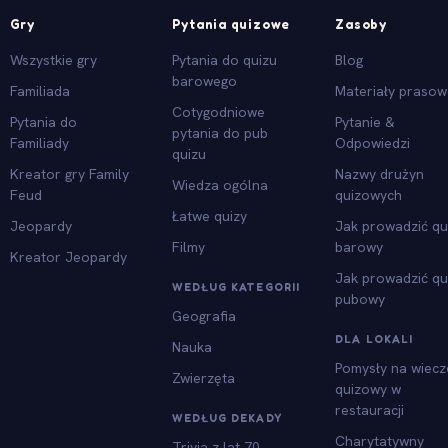
Gry
Pytania quizowe
Zasoby
Wszystkie gry
Pytania do quizu
Blog
barowego
Familiada
Materiały praso
Cotygodniowe
Pytania do
Pytanie &
pytania do pub
Familiady
Odpowiedzi
quizu
Kreator gry Family
Nazwy drużyn
Wiedza ogólna
Feud
quizowych
Łatwe quizy
Jeopardy
Jak prowadzić qu
Filmy
barowy
Kreator Jeopardy
Jak prowadzić qu
WEDŁUG KATEGORII
pubowy
Geografia
DLA LOKALI
Nauka
Pomysły na wiecz
Zwierzęta
quizowy w
restauracji
WEDŁUG DEKADY
Charytatywny
Trivia z lat 70.