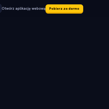
Otwórz aplikację webową
Pobierz za darmo