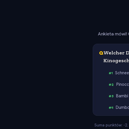
Ankieta mówi! 
Q
Welcher D
Kinogesch
Schnee
#
1
Pinocc
#
2
Bambi
#
3
Dumb
#
4
Suma punktów: -2. 