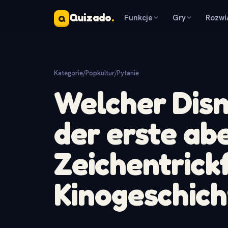
Quizado
.
Funkcje
Gry
Rozwi
Q
Kategorie
/
Popkultur
/
Pytanie
Welcher Dis
der erste ab
Zeichentrick
Kinogeschich