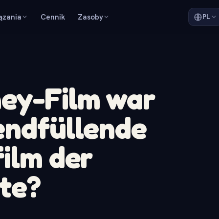
ązania
Cennik
Zasoby
PL
ney-Film war
endfüllende
film der
te?