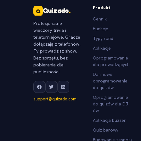
Produkt
Quizado
.
Q
Cennik
Profesjonalne
Funkcje
wieczory trivia i
teleturniejowe. Gracze
Typy rund
dołączają z telefonów,
Aplikacje
Ty prowadzisz show.
Bez sprzętu, bez
Oprogramowanie
pobierania dla
dla prowadzących
publiczności.
Darmowe
oprogramowanie
do quizów
Oprogramowanie
support@quizado.com
do quizów dla DJ-
ów
Aplikacja buzzer
Quiz barowy
Budowanie zespołu