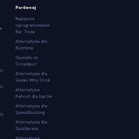
Porównaj
Najlepsze
oprogramowanie
we
Bar Trivia
Alternatywa dla
Buzztime
Quizado vs
Crowdpurr
iz
Alternatywa dla
Geeks Who Drink
iz
Alternatywa
Kahoot dla barów
Alternatywa dla
SpeedQuizzing
ór
Alternatywa dla
QuizXpress
Alternatywa