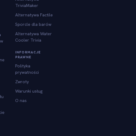
TriviaMaker
Alternatywa Factile
Sporcle dla barów
Alternatywa Water
a
Cooler Trivia
ów
INFORMACJE
PRAWNE
jne
Polityka
prywatności
Zwroty
Warunki usług
łu
O nas
cie