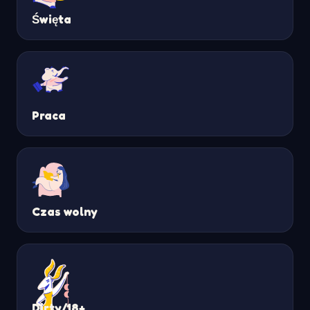
Święta
Praca
Czas wolny
Dirty/18+