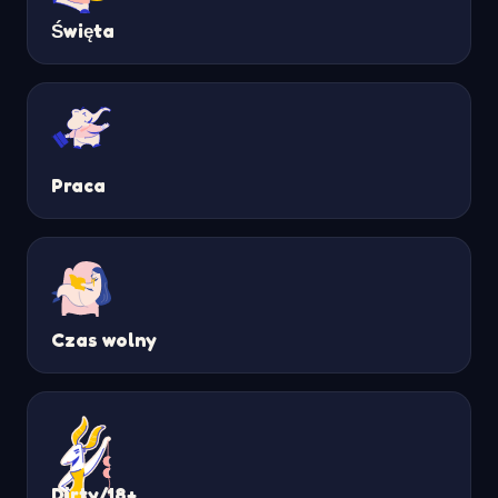
Święta
Praca
Czas wolny
Dirty/18+