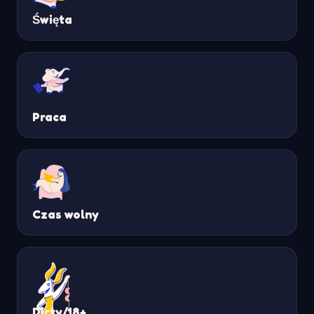
Święta
Praca
Czas wolny
Dirty/18+