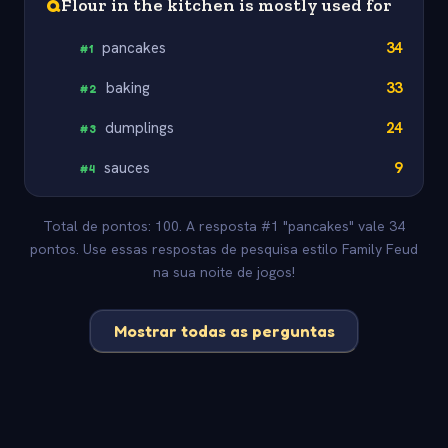
Q
Flour in the kitchen is mostly used for
pancakes
34
#
1
baking
33
#
2
dumplings
24
#
3
sauces
9
#
4
Total de pontos: 100. A resposta #1 "pancakes" vale 34
pontos. Use essas respostas de pesquisa estilo Family Feud
na sua noite de jogos!
Mostrar todas as perguntas