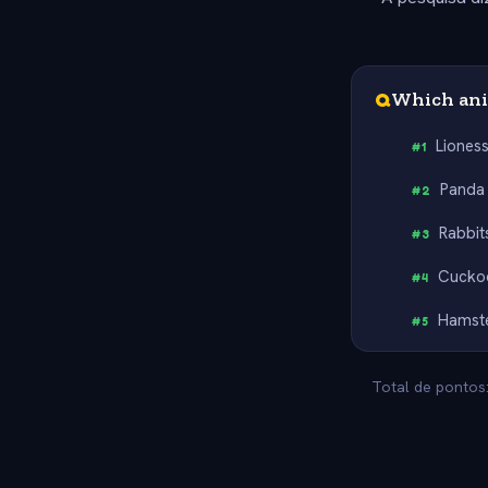
Q
Which ani
Liones
#
1
Panda
#
2
Rabbit
#
3
Cucko
#
4
Hamst
#
5
Total de pontos: