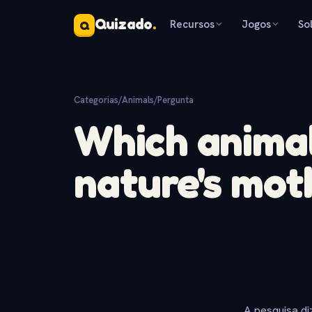
Quizado
.
Recursos
Jogos
So
Q
Categorias
/
Animals
/
Pergunta
Which animal
nature's mot
A pesquisa di