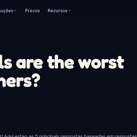
luções
Precos
Recursos
s are the worst
hers?
z! Aqui estao as 5 principais respostas baseadas em resposta