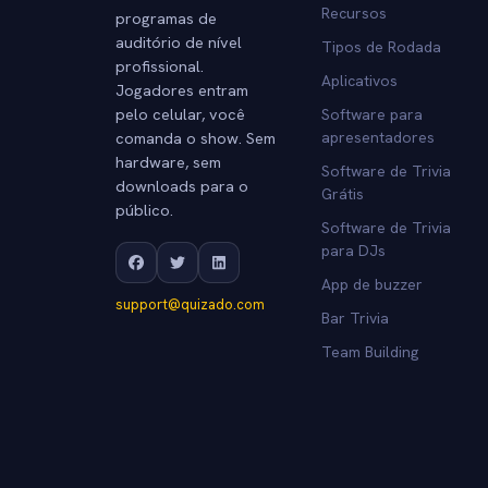
Recursos
programas de
auditório de nível
Tipos de Rodada
profissional.
Aplicativos
Jogadores entram
pelo celular, você
Software para
comanda o show. Sem
apresentadores
hardware, sem
Software de Trivia
downloads para o
Grátis
público.
Software de Trivia
para DJs
App de buzzer
support@quizado.com
Bar Trivia
Team Building