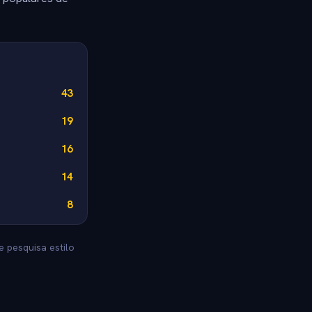
43
19
16
14
8
e pesquisa estilo