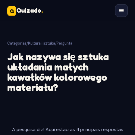
Quizado
.
Q
Categorias
/
Kultura i sztuka
/
Pergunta
Jak nazywa się sztuka
układania małych
kawałków kolorowego
materiału?
A pesquisa diz! Aqui estao as 4 principais respostas