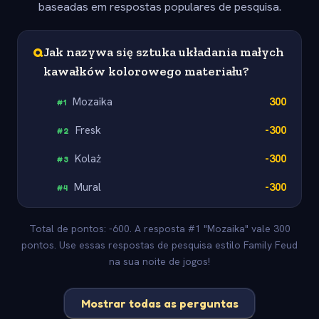
baseadas em respostas populares de pesquisa.
Q
Jak nazywa się sztuka układania małych
kawałków kolorowego materiału?
Mozaika
300
#
1
Fresk
-300
#
2
Kolaż
-300
#
3
Mural
-300
#
4
Total de pontos: -600. A resposta #1 "Mozaika" vale 300
pontos. Use essas respostas de pesquisa estilo Family Feud
na sua noite de jogos!
Mostrar todas as perguntas