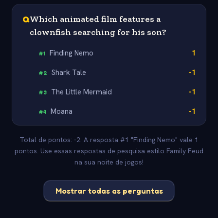
Q
Which animated film features a
clownfish searching for his son?
Finding Nemo
1
#
1
Shark Tale
-1
#
2
The Little Mermaid
-1
#
3
Moana
-1
#
4
Total de pontos: -2. A resposta #1 "Finding Nemo" vale 1
pontos. Use essas respostas de pesquisa estilo Family Feud
na sua noite de jogos!
Mostrar todas as perguntas