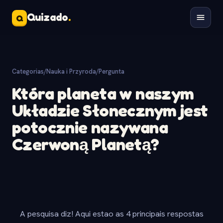
Quizado
.
Q
Categorias
/
Nauka i Przyroda
/
Pergunta
Która planeta w naszym
Układzie Słonecznym jest
potocznie nazywana
Czerwoną Planetą?
A pesquisa diz! Aqui estao as 4 principais respostas