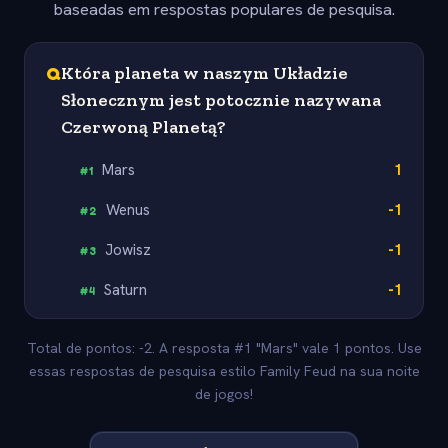
baseadas em respostas populares de pesquisa.
Q
Która planeta w naszym Układzie
Słonecznym jest potocznie nazywana
Czerwoną Planetą?
Mars
1
#
1
Wenus
-1
#
2
Jowisz
-1
#
3
Saturn
-1
#
4
Total de pontos: -2. A resposta #1 "Mars" vale 1 pontos. Use
essas respostas de pesquisa estilo Family Feud na sua noite
de jogos!