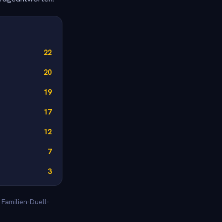
22
20
19
17
12
7
3
 Familien-Duell-