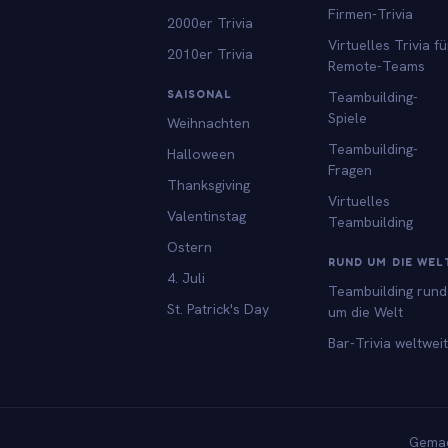
Firmen-Trivia
2000er Trivia
Virtuelles Trivia fü
2010er Trivia
Remote-Teams
SAISONAL
Teambuilding-
Spiele
Weihnachten
Teambuilding-
Halloween
Fragen
Thanksgiving
Virtuelles
Valentinstag
Teambuilding
Ostern
RUND UM DIE WEL
4. Juli
Teambuilding rund
St. Patrick's Day
um die Welt
Bar-Trivia weltweit
Gemac