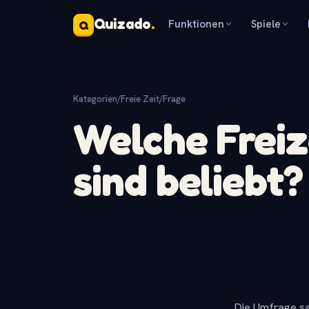
Quizado
.
Funktionen
Spiele
Q
Kategorien
/
Freie Zeit
/
Frage
Welche Freiz
sind beliebt?
Die Umfrage sa