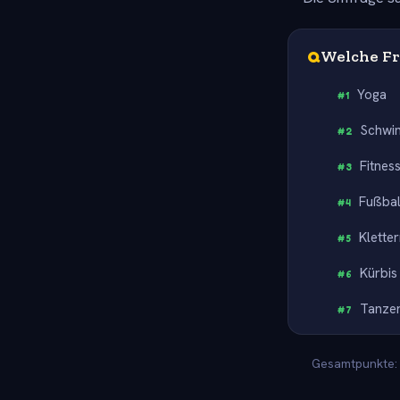
Q
Welche Fre
Yoga
#
1
Schw
#
2
Fitnes
#
3
Fußbal
#
4
Klette
#
5
Kürbis
#
6
Tanze
#
7
Gesamtpunkte: 1