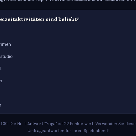
izeitaktivitäten sind beliebt?
immen
sstudio
l
rn
n
00. Die Nr. 1 Antwort "Yoga" ist 22 Punkte wert. Verwenden Sie diese
Umfrageantworten für Ihren Spieleabend!