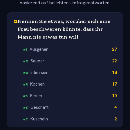
basierend auf beliebten Umfrageantworten.
Q
Nennen Sie etwas, worüber sich eine
Frau beschweren könnte, dass ihr
Mann nie etwas tun will
Ausgehen
27
#
1
Sauber
22
#
2
Intim sein
18
#
3
Kochen
17
#
4
Reden
10
#
5
Geschäft
4
#
6
Kuscheln
2
#
7