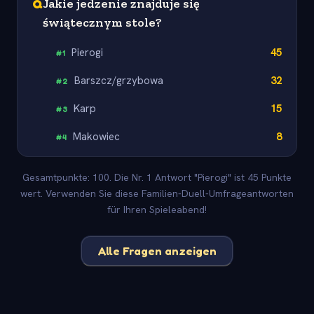
Q
Jakie jedzenie znajduje się
świątecznym stole?
Pierogi
45
#
1
Barszcz/grzybowa
32
#
2
Karp
15
#
3
Makowiec
8
#
4
Gesamtpunkte: 100. Die Nr. 1 Antwort "Pierogi" ist 45 Punkte
wert. Verwenden Sie diese Familien-Duell-Umfrageantworten
für Ihren Spieleabend!
Alle Fragen anzeigen