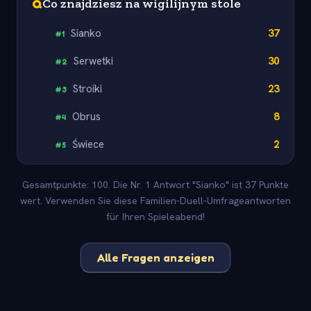
Q
Co znajdziesz na wigilijnym stole
Sianko
37
#
1
Serwetki
30
#
2
Stroiki
23
#
3
Obrus
8
#
4
Świece
2
#
5
Gesamtpunkte: 100. Die Nr. 1 Antwort "Sianko" ist 37 Punkte
wert. Verwenden Sie diese Familien-Duell-Umfrageantworten
für Ihren Spieleabend!
Alle Fragen anzeigen