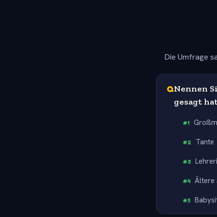
Die Umfrage sa
Q
Nennen Sie
gesagt hat
Großm
#
1
Tante
#
2
Lehrer
#
3
Ältere
#
4
Babysi
#
5