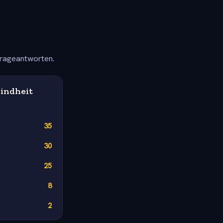
frageantworten.
Kindheit
35
30
25
8
2