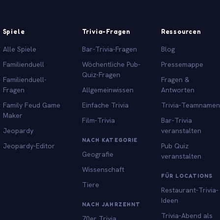
Spiele
Trivia-Fragen
Ressourcen
Alle Spiele
Bar-Trivia-Fragen
Blog
Familienduell
Wöchentliche Pub-
Pressemappe
Quiz-Fragen
Familienduell-
Fragen &
Fragen
Allgemeinwissen
Antworten
Family Feud Game
Einfache Trivia
Trivia-Teamnamen
Maker
Film-Trivia
Bar-Trivia
Jeopardy
veranstalten
NACH KATEGORIE
Jeopardy-Editor
Pub Quiz
Geografie
veranstalten
Wissenschaft
FÜR LOCATIONS
Tiere
Restaurant-Trivia-
Ideen
NACH JAHRZEHNT
Trivia-Abend als
70er Trivia