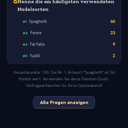
Q
Nenne die am häufigsten verwendeten
Nudelsorten
Spaghetti
66
#
1
Penne
23
#
2
Farfalle
9
#
3
fusilii
2
#
4
Gesamtpunkte: 100. Die Nr. 1 Antwort "Spaghetti" ist 66
Punkte wert. Verwenden Sie diese Familien-Duell-
Umfrageantworten für Ihren Spieleabend!
Alle Fragen anzeigen