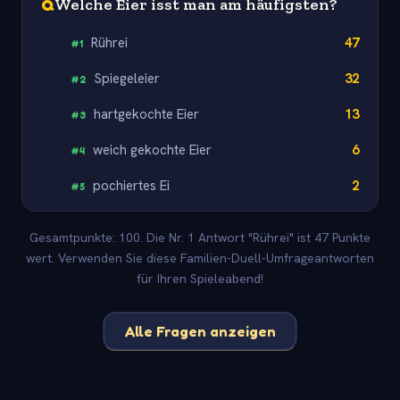
Q
Welche Eier isst man am häufigsten?
Rührei
47
#
1
Spiegeleier
32
#
2
hartgekochte Eier
13
#
3
weich gekochte Eier
6
#
4
pochiertes Ei
2
#
5
Gesamtpunkte: 100. Die Nr. 1 Antwort "Rührei" ist 47 Punkte
wert. Verwenden Sie diese Familien-Duell-Umfrageantworten
für Ihren Spieleabend!
Alle Fragen anzeigen