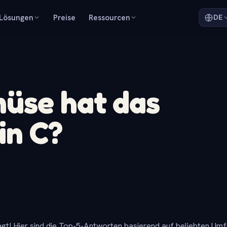
Lösungen
Preise
Ressourcen
DE
üse hat das
in C?
gt! Hier sind die Top-5-Antworten basierend auf beliebten Um