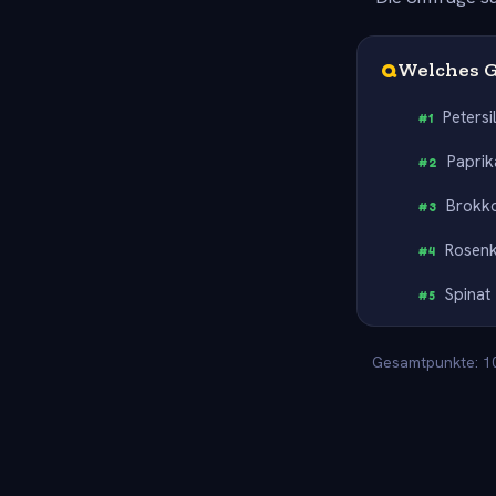
Q
Welches G
Petersi
#
1
Paprik
#
2
Brokko
#
3
Rosen
#
4
Spinat
#
5
Gesamtpunkte: 100