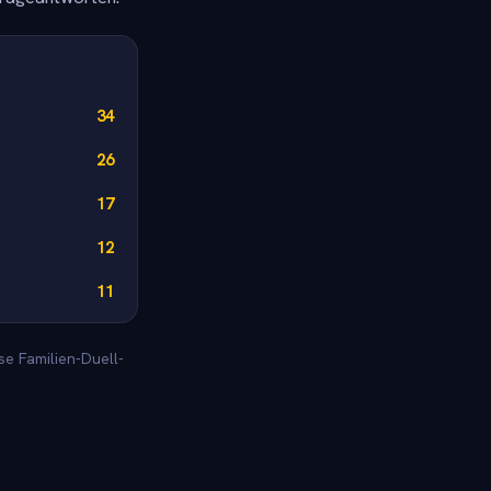
34
26
17
12
11
se Familien-Duell-