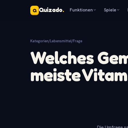
Quizado
.
Funktionen
Spiele
Q
Kategorien
/
Lebensmittel
/
Frage
Welches Gem
meiste Vitam
Die Umfrage sa