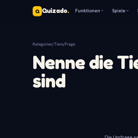
Quizado
.
Funktionen
Spiele
Q
Kategorien
/
Tiere
/
Frage
Nenne die Tie
sind
Die Umfrage sa