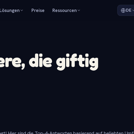
Lösungen
Preise
Ressourcen
DE
re, die giftig
gt! Hier sind die Top-4-Antworten basierend auf beliebten Um