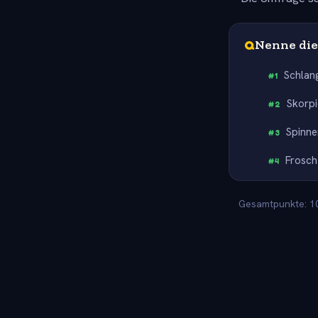
Q
Nenne die 
Schlan
#
1
Skorp
#
2
Spinne
#
3
Frosch
#
4
Gesamtpunkte: 100