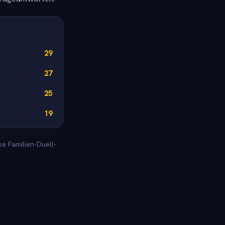
29
27
25
19
se Familien-Duell-