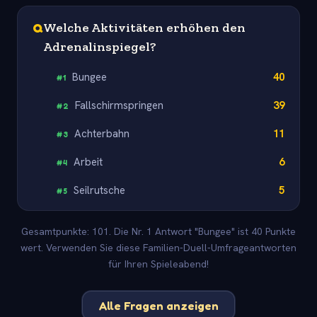
Q
Welche Aktivitäten erhöhen den
Adrenalinspiegel?
Bungee
40
#
1
Fallschirmspringen
39
#
2
Achterbahn
11
#
3
Arbeit
6
#
4
Seilrutsche
5
#
5
Gesamtpunkte: 101. Die Nr. 1 Antwort "Bungee" ist 40 Punkte
wert. Verwenden Sie diese Familien-Duell-Umfrageantworten
für Ihren Spieleabend!
Alle Fragen anzeigen