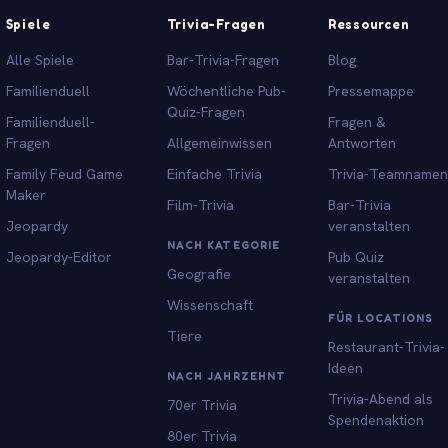
Spiele
Trivia-Fragen
Ressourcen
Alle Spiele
Bar-Trivia-Fragen
Blog
Familienduell
Wöchentliche Pub-
Pressemappe
Quiz-Fragen
Familienduell-
Fragen &
Fragen
Allgemeinwissen
Antworten
Family Feud Game
Einfache Trivia
Trivia-Teamnamen
Maker
Film-Trivia
Bar-Trivia
Jeopardy
veranstalten
NACH KATEGORIE
Jeopardy-Editor
Pub Quiz
Geografie
veranstalten
Wissenschaft
FÜR LOCATIONS
Tiere
Restaurant-Trivia-
Ideen
NACH JAHRZEHNT
Trivia-Abend als
70er Trivia
Spendenaktion
80er Trivia