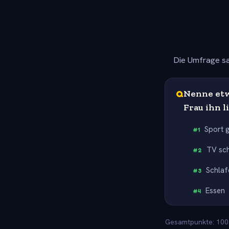
Die Umfrage sa
Q
Nenne etw
Frau ihn l
Sport 
#
1
TV sc
#
2
Schlaf
#
3
Essen
#
4
Gesamtpunkte: 100. 