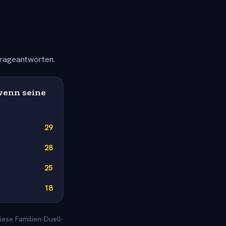
frageantworten.
wenn seine
29
28
25
18
iese Familien-Duell-