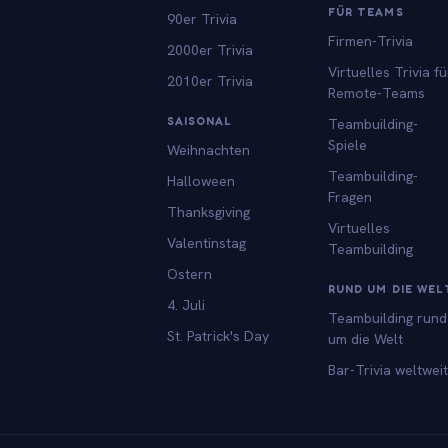
FÜR TEAMS
90er Trivia
Firmen-Trivia
2000er Trivia
Virtuelles Trivia fü
2010er Trivia
Remote-Teams
SAISONAL
Teambuilding-
Spiele
Weihnachten
Teambuilding-
Halloween
Fragen
Thanksgiving
Virtuelles
Valentinstag
Teambuilding
Ostern
RUND UM DIE WEL
4. Juli
Teambuilding rund
St. Patrick's Day
um die Welt
Bar-Trivia weltweit