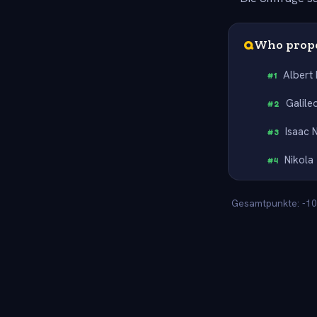
Q
Who propo
Albert 
#
1
Galileo
#
2
Isaac 
#
3
Nikola
#
4
Gesamtpunkte: -100