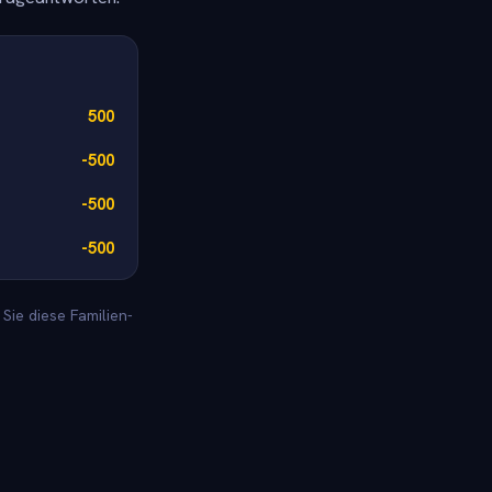
500
-500
-500
-500
Sie diese Familien-