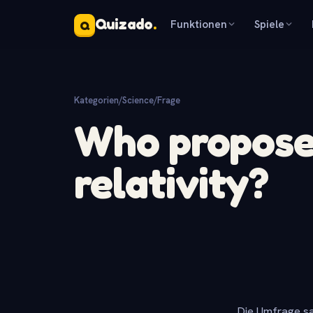
Quizado
.
Funktionen
Spiele
Q
Kategorien
/
Science
/
Frage
Who propose
relativity?
Die Umfrage sa