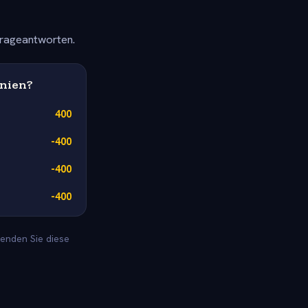
frageantworten.
nnien?
400
-400
-400
-400
wenden Sie diese