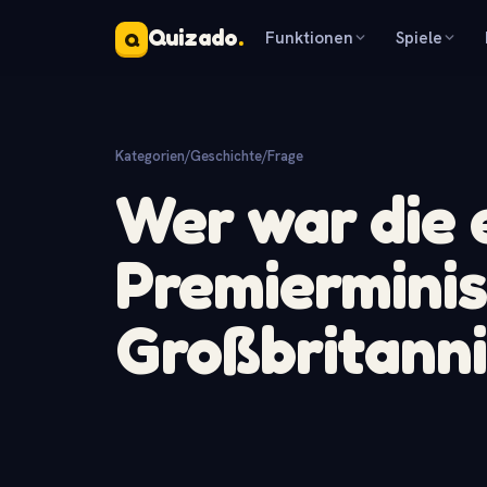
Quizado
.
Funktionen
Spiele
Q
Kategorien
/
Geschichte
/
Frage
Wer war die 
Premierminis
Großbritann