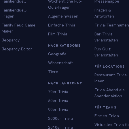
Familienduell
Wöchentliche Pub-
Pressemappe
Quiz-Fragen
Familienduell-
Fragen &
Fragen
Allgemeinwissen
Antworten
Family Feud Game
Einfache Trivia
Trivia-Teamnamen
Maker
Film-Trivia
Bar-Trivia
Jeopardy
veranstalten
NACH KATEGORIE
Jeopardy-Editor
Pub Quiz
Geografie
veranstalten
Wissenschaft
FÜR LOCATIONS
Tiere
Restaurant-Trivia-
Ideen
NACH JAHRZEHNT
Trivia-Abend als
70er Trivia
Spendenaktion
80er Trivia
FÜR TEAMS
90er Trivia
Firmen-Trivia
2000er Trivia
Virtuelles Trivia fü
2010er Trivia