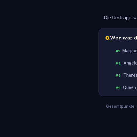
Die Umfrage sa
Q
Wer war d
Margar
#
1
Angel
#
2
There
#
3
Queen 
#
4
Gesamtpunkte: -