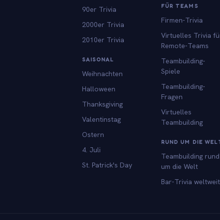
FÜR TEAMS
90er Trivia
Firmen-Trivia
2000er Trivia
Virtuelles Trivia fü
2010er Trivia
Remote-Teams
SAISONAL
Teambuilding-
Spiele
Weihnachten
Teambuilding-
Halloween
Fragen
Thanksgiving
Virtuelles
Valentinstag
Teambuilding
Ostern
RUND UM DIE WEL
4. Juli
Teambuilding rund
St. Patrick's Day
um die Welt
Bar-Trivia weltweit