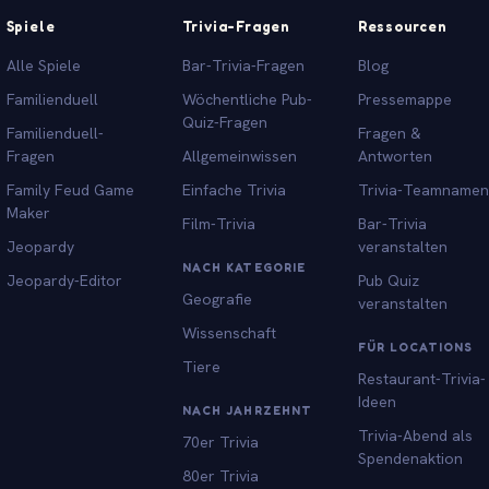
Spiele
Trivia-Fragen
Ressourcen
Alle Spiele
Bar-Trivia-Fragen
Blog
Familienduell
Wöchentliche Pub-
Pressemappe
Quiz-Fragen
Familienduell-
Fragen &
Fragen
Allgemeinwissen
Antworten
Family Feud Game
Einfache Trivia
Trivia-Teamnamen
Maker
Film-Trivia
Bar-Trivia
Jeopardy
veranstalten
NACH KATEGORIE
Jeopardy-Editor
Pub Quiz
Geografie
veranstalten
Wissenschaft
FÜR LOCATIONS
Tiere
Restaurant-Trivia-
Ideen
NACH JAHRZEHNT
Trivia-Abend als
70er Trivia
Spendenaktion
80er Trivia