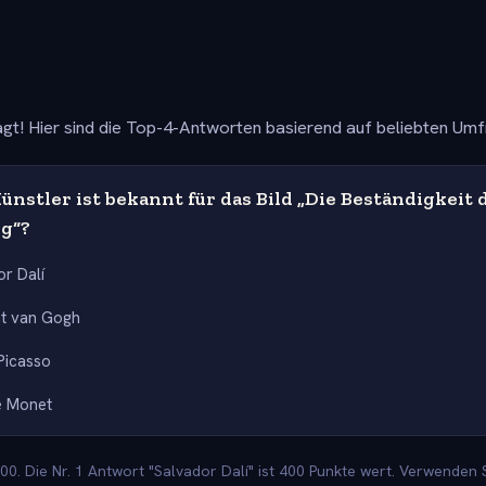
gt! Hier sind die Top-4-Antworten basierend auf beliebten Um
nstler ist bekannt für das Bild „Die Beständigkeit 
g“?
or Dalí
nt van Gogh
Picasso
e Monet
0. Die Nr. 1 Antwort "Salvador Dalí" ist 400 Punkte wert. Verwenden S