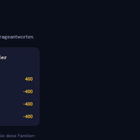
frageantworten.
der
400
-400
-400
-400
ie diese Familien-