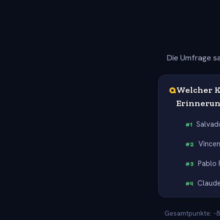
Die Umfrage sa
Q
Welcher Kü
Erinnerun
Salvad
#
1
Vince
#
2
Pablo 
#
3
Claud
#
4
Gesamtpunkte: -80