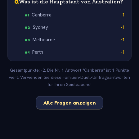
Q
Was ist die Hauptstadt von Australien?
Canberra
1
#
1
Sydney
-1
#
2
Melbourne
-1
#
3
Perth
-1
#
4
Gesamtpunkte: -2. Die Nr. 1 Antwort "Canberra" ist 1 Punkte
wert. Verwenden Sie diese Familien-Duell-Umfrageantworten
für Ihren Spieleabend!
Alle Fragen anzeigen