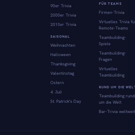
FÜR TEAMS
90er Trivia
Firmen-Trivia
2000er Trivia
Virtuelles Trivia fü
2010er Trivia
Remote-Teams
SAISONAL
Teambuilding-
Spiele
Weihnachten
Teambuilding-
Halloween
Fragen
Thanksgiving
Virtuelles
Valentinstag
Teambuilding
Ostern
RUND UM DIE WEL
4. Juli
Teambuilding rund
St. Patrick's Day
um die Welt
Bar-Trivia weltweit