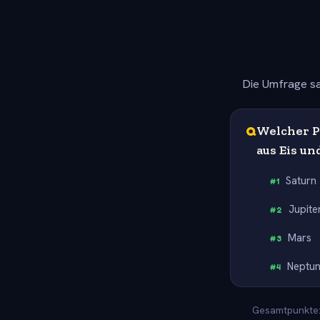
Die Umfrage sa
Q
Welcher P
aus Eis un
Saturn
#
1
Jupite
#
2
Mars
#
3
Neptu
#
4
Gesamtpunkte: 