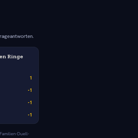
frageantworten.
ten Ringe
1
-1
-1
-1
Familien-Duell-