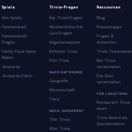
Spiele
Trivia-Fragen
Ressourcen
Alle Spiele
Bar-Trivia-Fragen
Blog
Familienduell
Wöchentliche Pub-
Pressemappe
Quiz-Fragen
Familienduell-
Fragen &
Fragen
Allgemeinwissen
Antworten
Family Feud Game
Einfache Trivia
Trivia-Teamnamen
Maker
Film-Trivia
Bar-Trivia
Jeopardy
veranstalten
NACH KATEGORIE
Jeopardy-Editor
Pub Quiz
Geografie
veranstalten
Wissenschaft
FÜR LOCATIONS
Tiere
Restaurant-Trivia-
Ideen
NACH JAHRZEHNT
Trivia-Abend als
70er Trivia
Spendenaktion
80er Trivia