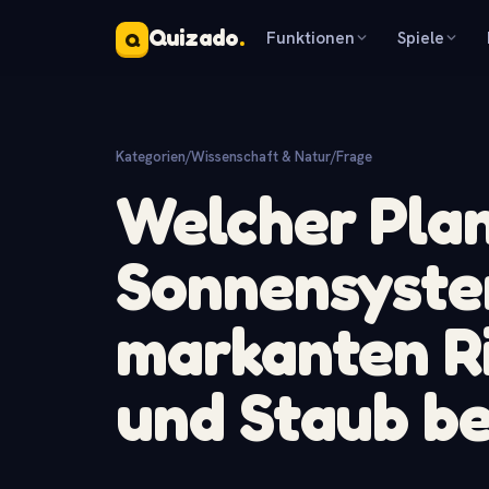
Quizado
.
Funktionen
Spiele
Q
Kategorien
/
Wissenschaft & Natur
/
Frage
Welcher Pla
Sonnensystem
markanten Ri
und Staub b