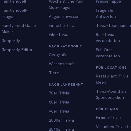
Familienduell
Wöchentliche Pub-
Pressemappe
Quiz-Fragen
Familienduell-
Fragen &
Fragen
Allgemeinwissen
Antworten
Family Feud Game
Einfache Trivia
Trivia-Teamnamen
Maker
Film-Trivia
Bar-Trivia
Jeopardy
veranstalten
NACH KATEGORIE
Jeopardy-Editor
Pub Quiz
Geografie
veranstalten
Wissenschaft
FÜR LOCATIONS
Tiere
Restaurant-Trivia-
Ideen
NACH JAHRZEHNT
Trivia-Abend als
70er Trivia
Spendenaktion
80er Trivia
FÜR TEAMS
90er Trivia
Firmen-Trivia
2000er Trivia
Virtuelles Trivia fü
2010er Trivia