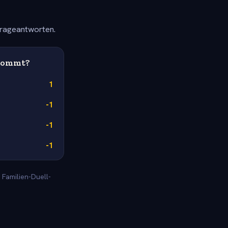
frageantworten.
rkommt?
1
-1
-1
-1
 Familien-Duell-