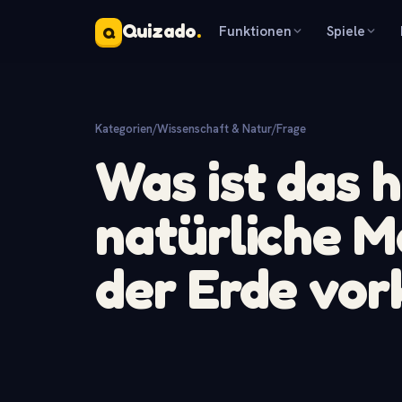
Quizado
.
Funktionen
Spiele
Q
Kategorien
/
Wissenschaft & Natur
/
Frage
Was ist das 
natürliche M
der Erde vo