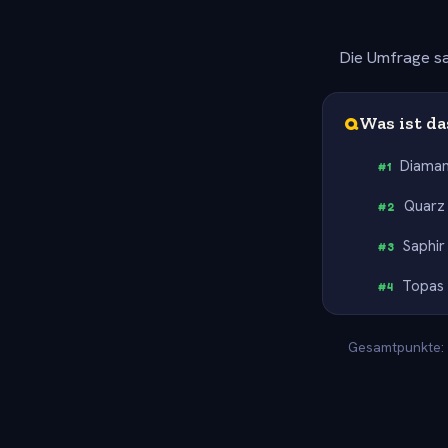
Die Umfrage sa
Q
Was ist da
Diaman
#
1
Quarz
#
2
Saphir
#
3
Topas
#
4
Gesamtpunkte: -